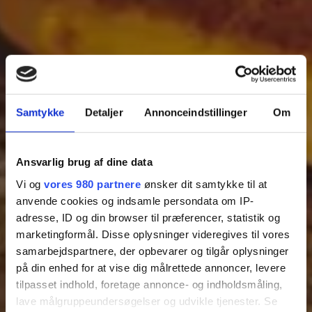
Samtykke
Detaljer
Annonceindstillinger
Om
Ansvarlig brug af dine data
Vi og
vores 980 partnere
ønsker dit samtykke til at
anvende cookies og indsamle persondata om IP-
adresse, ID og din browser til præferencer, statistik og
marketingformål. Disse oplysninger videregives til vores
samarbejdspartnere, der opbevarer og tilgår oplysninger
på din enhed for at vise dig målrettede annoncer, levere
tilpasset indhold, foretage annonce- og indholdsmåling,
lave målgruppeundersøgelser og udvikle tjenester. Se