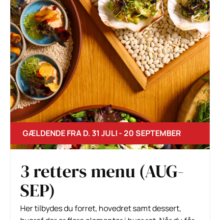
GÆLDENDE FRA D. 31 JULI - 20 SEPTEMBER
3 retters menu (AUG-
SEP)
Her tilbydes du forret, hovedret samt dessert,