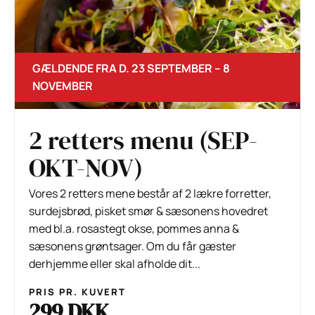
GÆLDENDE FRA D. 23 SEPTEMBER – 8
NOVEMBER
2 retters menu (SEP-
OKT-NOV)
Vores 2 retters mene består af 2 lækre forretter,
surdejsbrød, pisket smør & sæsonens hovedret
med bl.a. rosastegt okse, pommes anna &
sæsonens grøntsager. Om du får gæster
derhjemme eller skal afholde dit...
PRIS PR. KUVERT
299 DKK