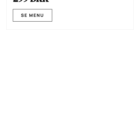
SE MENU
GÆLDENDE FRA D. 24 SEPTEMBER – 8
NOVEMBER