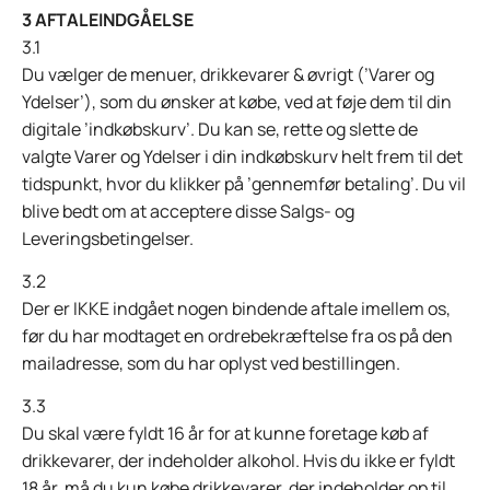
3 AFTALEINDGÅELSE
3.1
Du vælger de menuer, drikkevarer & øvrigt (’Varer og
Ydelser’), som du ønsker at købe, ved at føje dem til din
digitale ’indkøbskurv’. Du kan se, rette og slette de
valgte Varer og Ydelser i din indkøbskurv helt frem til det
tidspunkt, hvor du klikker på ’gennemfør betaling’. Du vil
blive bedt om at acceptere disse Salgs- og
Leveringsbetingelser.
3.2
Der er IKKE indgået nogen bindende aftale imellem os,
før du har modtaget en ordrebekræftelse fra os på den
mailadresse, som du har oplyst ved bestillingen.
3.3
Du skal være fyldt 16 år for at kunne foretage køb af
drikkevarer, der indeholder alkohol. Hvis du ikke er fyldt
18 år, må du kun købe drikkevarer, der indeholder op til