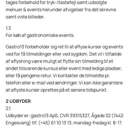
tages forbehold for tryk-/tastefejl samt udsolgte
menuer & events herunder afvigelser fra det skrevne
samt viste billeder.
1.3
For køb af gastronomiske events.
Gastro13 forbeholder sig ret til at aflyse kurser og events
ved for få tilmeldinger eller ved sygdom. Det vil i tilfælde
af aflysning være muligt at flytte sin tilmelding til et
andet tilsvarende kursus eller event med ledige pladser,
eller få pengene retur. Vi kontakter de tilmeldte pr.
telefon eller e-mail ved ændringer. Vi kan ikke garantere
at aflyste kurser oprettes på et senere tidspunkt.
2 UDBYDER
2.1
Udbyder er: gastro13 ApS, CVR 39315327, Ågade 32 (7442
Engesvang) tlf. (+45) 61 10 13 13, mandag-fredag kl. 8-17.