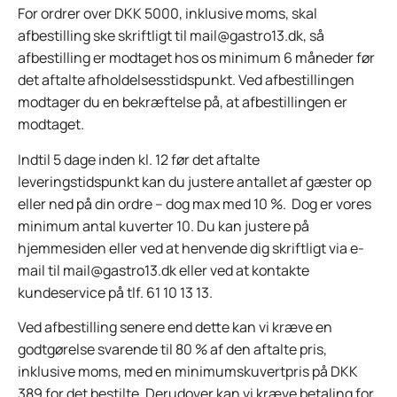
For ordrer over DKK 5000, inklusive moms, skal
afbestilling ske skriftligt til mail@gastro13.dk, så
afbestilling er modtaget hos os minimum 6 måneder før
det aftalte afholdelsesstidspunkt. Ved afbestillingen
modtager du en bekræftelse på, at afbestillingen er
modtaget.
Indtil 5 dage inden kl. 12 før det aftalte
leveringstidspunkt kan du justere antallet af gæster op
eller ned på din ordre – dog max med 10 %. Dog er vores
minimum antal kuverter 10. Du kan justere på
hjemmesiden eller ved at henvende dig skriftligt via e-
mail til mail@gastro13.dk eller ved at kontakte
kundeservice på tlf. 61 10 13 13.
Ved afbestilling senere end dette kan vi kræve en
godtgørelse svarende til 80 % af den aftalte pris,
inklusive moms, med en minimumskuvertpris på DKK
389 for det bestilte. Derudover kan vi kræve betaling for