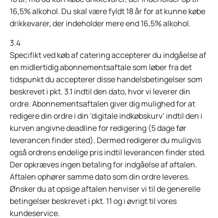
16,5% alkohol. Du skal være fyldt 18 år for at kunne købe
drikkevarer, der indeholder mere end 16,5% alkohol.
3.4
Specifikt ved køb af catering accepterer du indgåelse af
en midlertidig abonnementsaftale som løber fra det
tidspunkt du accepterer disse handelsbetingelser som
beskrevet i pkt. 3.1 indtil den dato, hvor vi leverer din
ordre. Abonnementsaftalen giver dig mulighed for at
redigere din ordre i din ’digitale indkøbskurv’ indtil den i
kurven angivne deadline for redigering (5 dage før
leverancen finder sted). Dermed redigerer du muligvis
også ordrens endelige pris indtil leverancen finder sted.
Der opkræves ingen betaling for indgåelse af aftalen.
Aftalen ophører samme dato som din ordre leveres.
Ønsker du at opsige aftalen henviser vi til de generelle
betingelser beskrevet i pkt. 11 og i øvrigt til vores
kundeservice.