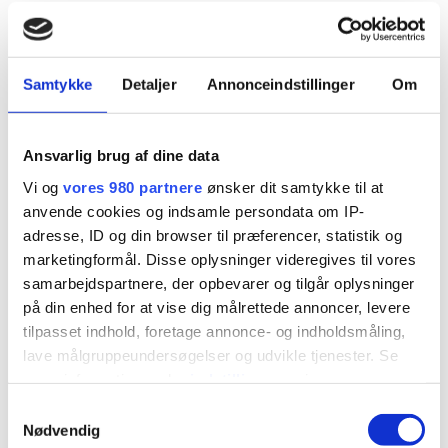
Svinekæber
Med timian & løg
Samtykke
Detaljer
Annonceindstillinger
Om
Vol au vent
Med jordskokke & sprøde rødder
Ansvarlig brug af dine data
Friteret kartoffel
Med urter & vesterhavsost
Vi og
vores 980 partnere
ønsker dit samtykke til at
anvende cookies og indsamle persondata om IP-
Årstidens salat
adresse, ID og din browser til præferencer, statistik og
Med årstiden udvalg af råvarer
marketingformål. Disse oplysninger videregives til vores
samarbejdspartnere, der opbevarer og tilgår oplysninger
Løvstikkesauce
på din enhed for at vise dig målrettede annoncer, levere
Monteret med smør & tilsmagt med kalvefond
tilpasset indhold, foretage annonce- og indholdsmåling,
lave målgruppeundersøgelser og udvikle tjenester. Se
Dessert
mere information under
indstillinger
og i vores
persondatapolitik. Du kan altid trække dit samtykke
Samtykkevalg
tilbage eller ændre indstillinger fra vores
Nødvendig
gastro13s tiramisu