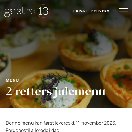
PRIVAT
ERHVERV
MENU
2 retters julemenu
Denne menu kan først leveres d. 11. november 2026.
Forudbestil allerede i dag.