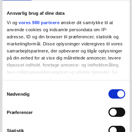
Årstidens salat
Ansvarlig brug af dine data
Med udvalg af årstidens råvarer
Vi og
vores 980 partnere
ønsker dit samtykke til at
anvende cookies og indsamle persondata om IP-
Kraftig rødvins-& portvinsglace
adresse, ID og din browser til præferencer, statistik og
Monteret med smør
marketingformål. Disse oplysninger videregives til vores
samarbejdspartnere, der opbevarer og tilgår oplysninger
på din enhed for at vise dig målrettede annoncer, levere
PRINT MENU
tilpasset indhold, foretage annonce- og indholdsmåling,
lave målgruppeundersøgelser og udvikle tjenester. Se
mere information under
indstillinger
og i vores
persondatapolitik. Du kan altid trække dit samtykke
Din forespørgsel
Samtykkevalg
tilbage eller ændre indstillinger fra vores
Nødvendig
"Cookiedeklaration", eller ved at trykke på "Privacy
trigger" ikonet.
Antal kuverter:
Præferencer
Dine valg anvendes på hele websitet.
Husk at du altid kan ændre dit endelige antal indtil
Statistik