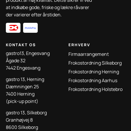
produkt af høj kvalitet. Dette sikrer vi ved
at indkøbe gode, friske og lækre råvarer
der varierer efter årstiden.
KONTAKT OS
ERHVERV
gastro13, Engesvang
Firmaarrangement
Ågade 32
Frokostordning Silkeborg
7442 Engesvang
Frokostordning Herning
gastro 13, Herning
Frokostordning Aarhus
Dæmningen 25
Frokostordning Holstebro
7400 Herning
(pick-up point)
gastro 13, Silkeborg
Granhøjvej 8
8600 Silkeborg