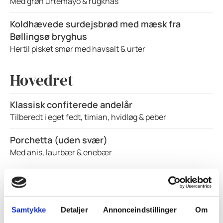
Med grøn urtemayo & rugknas
Koldhævede surdejsbrød med mæsk fra
Bøllingsø bryghus
Hertil pisket smør med havsalt & urter
Hovedret
Klassisk confiterede andelår
Tilberedt i eget fedt, timian, hvidløg & peber
Porchetta (uden svær)
Med anis, laurbær & enebær
Grillet rød spidskål
Marineret med ribs & honning (skal varmes)
Pommes duchesse tærte
Samtykke
Detaljer
Annonceindstillinger
Om
Med brunet smør & nødder