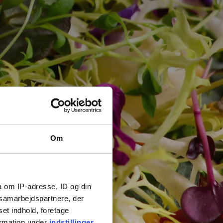
Om
a om IP-adresse, ID og din
s samarbejdspartnere, der
set indhold, foretage
ormation under
indstillinger