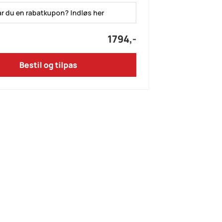
r du en rabatkupon? Indløs her
1794,-
Bestil og tilpas