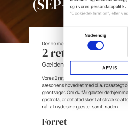
(SEP-OKT-NOV
og i vores persondatapolitik. 
"Cookiedeklaration", eller ved
Dine valg anvendes på hele w
Samtykkevalg
Nødvendig
Vi bruger cookies til at tilpas
Denne menu kan først leveres d. 23. septe
2 retters menu 
vores trafik. Vi deler også 
annonceringspartnere og anal
dem, eller som de har indsaml
Gældende fra d. 23 september 
AFVIS
Vores 2 retters mene består af 2 lækre for
sæsonens hovedret med bl.a. rosastegt
grøntsager. Om du får gæster derhjemme 
gastro13, er det altid skønt at strække 
når at nyde sine gæster samt maden.
Forret