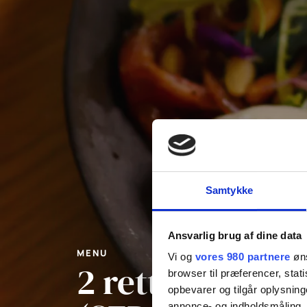
Samtykke
Ansvarlig brug af dine data
MENU
Vi og
vores 980 partnere
øns
2 retters menu
browser til præferencer, stat
opbevarer og tilgår oplysning
annonce- og indholdsmåling,