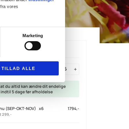
 fra vores
Marketing
 medier og til at analysere
nden for sociale medier,
Din forespørgsel
e oplysninger, du har givet
rter:
TILLAD ALLE
at du altid kan ændre dit endelige
 indtil 5 dage før afholdelse
enu (SEP-OKT-NOV)
x
6
1794,-
t 299,-