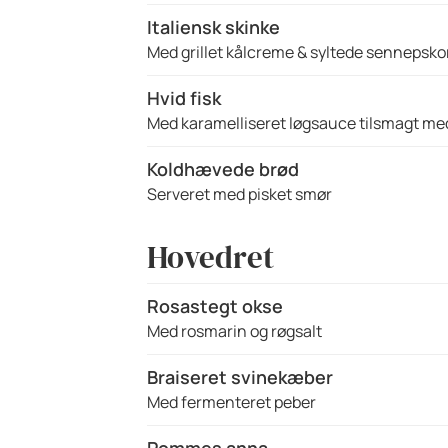
Italiensk skinke
Med grillet kålcreme & syltede sennepsko
Hvid fisk
Med karamelliseret løgsauce tilsmagt me
Koldhævede brød
Serveret med pisket smør
Hovedret
Rosastegt okse
Med rosmarin og røgsalt
Braiseret svinekæber
Med fermenteret peber
Pommes anna