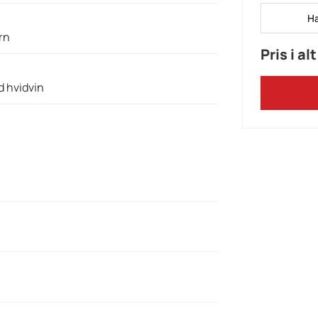
Ha
rn
Pris i alt
d hvidvin