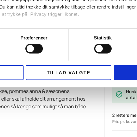
)
Du kan altid trække dit samtykke tilbage eller ændre indstillinger
 at trykke på "Privacy trigger" ikonet.
ebsitet.
Præferencer
Statistik
se vores indhold og annoncer, til at vise dig funktioner til sociale
mber 2026. Forudbestil allerede i dag.
(SEP-OKT-NOV)
oplysninger om din brug af vores hjemmeside med vores partnere i
ysepartnere. Vores partnere kan kombinere disse data med andr
et fra din brug af deres tjenester.
– 8 november
Antal kuve
TILLAD VALGTE
retter, surdejsbrød, pisket smør &
 okse, pommes anna & sæsonens
Husk 
antal
eller skal afholde dit arrangement hos
aftenen så længe som muligt så man både
2 retters m
Pris pr. kuver