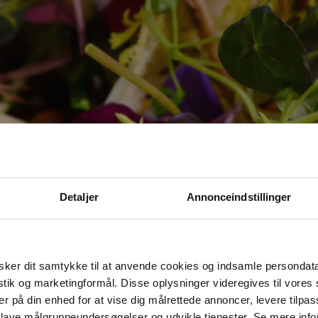
Detaljer
Annonceindstillinger
ker dit samtykke til at anvende cookies og indsamle persondat
istik og marketingformål. Disse oplysninger videregives til vore
er på din enhed for at vise dig målrettede annoncer, levere tilpas
 lave målgruppeundersøgelser og udvikle tjenester. Se mere inf