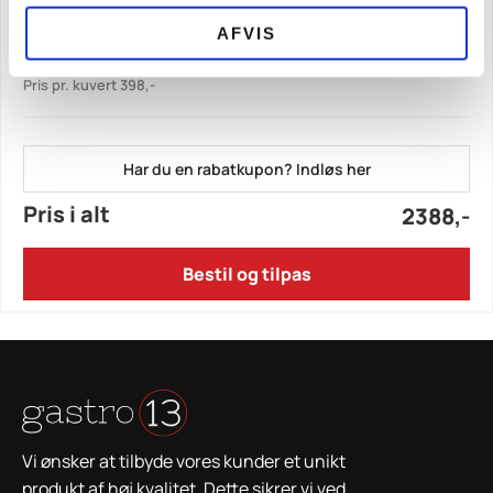
AFVIS
3 retters menu (SEP-OKT-NOV)
x
6
2388,-
Pris pr. kuvert 398,-
Har du en rabatkupon? Indløs her
Pris i alt
2388,-
Bestil og tilpas
Vi ønsker at tilbyde vores kunder et unikt
produkt af høj kvalitet. Dette sikrer vi ved