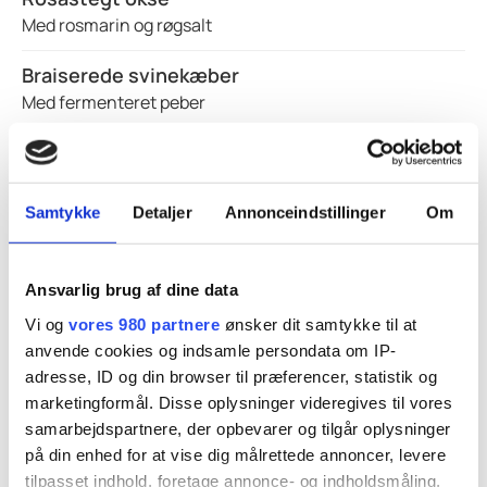
Med rosmarin og røgsalt
Braiserede svinekæber
Med fermenteret peber
Pommes anna
Med ost & timian
Samtykke
Detaljer
Annonceindstillinger
Om
Variation af selleri
Tilsmagt med brunet smør, pistacie & citron
Ansvarlig brug af dine data
Årstidens salat
Vi og
vores 980 partnere
ønsker dit samtykke til at
Med udvalg af årstidens råvarer
anvende cookies og indsamle persondata om IP-
adresse, ID og din browser til præferencer, statistik og
Svampesauce
marketingformål. Disse oplysninger videregives til vores
Tilsmagt med grønne madagaskarpeber
samarbejdspartnere, der opbevarer og tilgår oplysninger
på din enhed for at vise dig målrettede annoncer, levere
Dessert
tilpasset indhold, foretage annonce- og indholdsmåling,