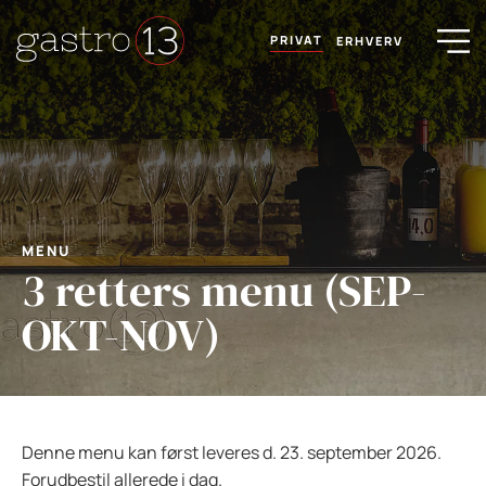
PRIVAT
ERHVERV
MENU
3 retters menu (SEP-
OKT-NOV)
Denne menu kan først leveres d. 23. september 2026.
Forudbestil allerede i dag.