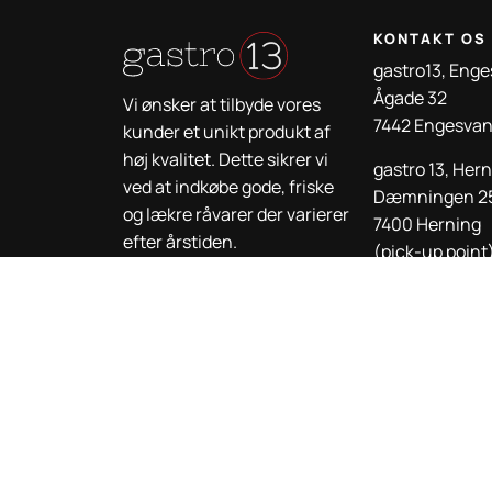
KONTAKT OS
gastro13, Eng
Ågade 32
Vi ønsker at tilbyde vores
7442 Engesva
kunder et unikt produkt af
høj kvalitet. Dette sikrer vi
gastro 13, Her
ved at indkøbe gode, friske
Dæmningen 2
og lækre råvarer der varierer
7400 Herning
efter årstiden.
(pick-up point
gastro 13, Silk
Granhøjvej 8
8600 Silkebor
(pick-up point
mail@gastro13
+45 6110 1313