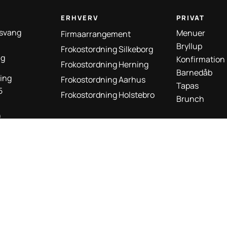
ERHVERV
PRIVAT
esvang
Menuer
Firmaarrangement
Bryllup
Frokostordning Silkeborg
ng
Konfirmation
Frokostordning Herning
Barnedåb
ning
Frokostordning Aarhus
Tapas
5
Frokostordning Holstebro
Brunch
)
eborg
g
)
.dk