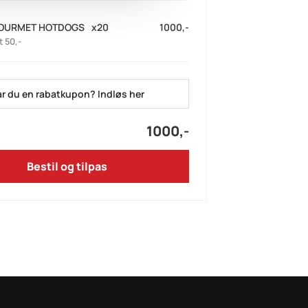
GOURMET HOTDOGS
x
20
1000,-
t 50,-
r du en rabatkupon? Indløs her
1000,-
Bestil og tilpas