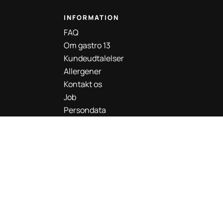
INFORMATION
FAQ
Om gastro 13
Kundeudtalelser
Allergener
Kontakt os
Job
Persondata
Handelsbetingelser
Samarbejdspartnere