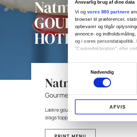
Natmad –
Ansvarlig brug af dine data
Vi og
vores 980 partnere
øns
GOURMET
browser til præferencer, stat
opbevarer og tilgår oplysning
HOTDOGS
annonce- og indholdsmåling,
og i vores persondatapolitik. 
"Cookiedeklaration", eller ved
Dine valg anvendes på hele w
Samtykkevalg
Nødvendig
Natmad – GOUR
Vi bruger cookies til at tilpas
vores trafik. Vi deler også 
annonceringspartnere og anal
Gourmet hotdogs
dem, eller som de har indsaml
AFVIS
Lækre gourmet hotdogs med ramsløgspølse
slags toppings Obs: Bemærk at prisen er pr
PRINT MENU