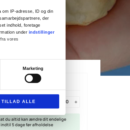
a om IP-adresse, ID og din
s samarbejdspartnere, der
set indhold, foretage
ormation under
indstillinger
 fra vores
Marketing
 medier og til at analysere
nden for sociale medier,
Din forespørgsel
e oplysninger, du har givet
rter:
TILLAD ALLE
at du altid kan ændre dit endelige
 indtil 5 dage før afholdelse