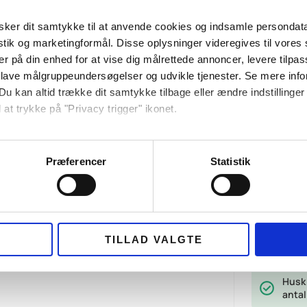
ker dit samtykke til at anvende cookies og indsamle persondat
istik og marketingformål. Disse oplysninger videregives til vore
er på din enhed for at vise dig målrettede annoncer, levere tilpas
 lave målgruppeundersøgelser og udvikle tjenester. Se mere inf
Du kan altid trække dit samtykke tilbage eller ændre indstillinger
 at trykke på "Privacy trigger" ikonet.
ebsitet.
Præferencer
Statistik
MET HOTDOGS
se vores indhold og annoncer, til at vise dig funktioner til sociale
oplysninger om din brug af vores hjemmeside med vores partnere i
ysepartnere. Vores partnere kan kombinere disse data med andr
et fra din brug af deres tjenester.
Antal kuve
TILLAD VALGTE
, smørbagt briochebrød & 6 forskellige
. stk.
Husk 
antal