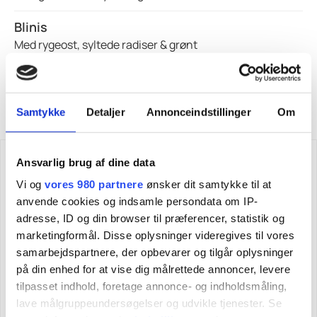
Blinis
Med rygeost, syltede radiser & grønt
PRINT MENU
Samtykke
Detaljer
Annonceindstillinger
Om
Din forespørgsel
Ansvarlig brug af dine data
Vi og
vores 980 partnere
ønsker dit samtykke til at
anvende cookies og indsamle persondata om IP-
Antal kuverter:
adresse, ID og din browser til præferencer, statistik og
marketingformål. Disse oplysninger videregives til vores
Husk at du altid kan ændre dit endelige antal indtil
samarbejdspartnere, der opbevarer og tilgår oplysninger
5 dage før afholdelse
på din enhed for at vise dig målrettede annoncer, levere
tilpasset indhold, foretage annonce- og indholdsmåling,
lave målgruppeundersøgelser og udvikle tjenester. Se
Lille receptionsmenu (NOV-DEC)
x
20
1700,-